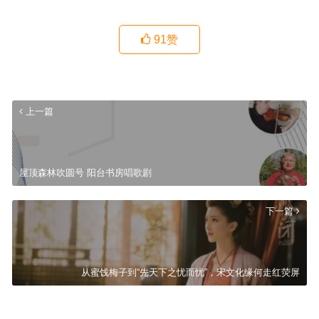
91
赞
上一篇
屋顶森林吹圆号 阳台书房唱歌剧
下一篇
从蜜饯梅子到“先天下之忧而忧”，宋文化缘何走红荧屏