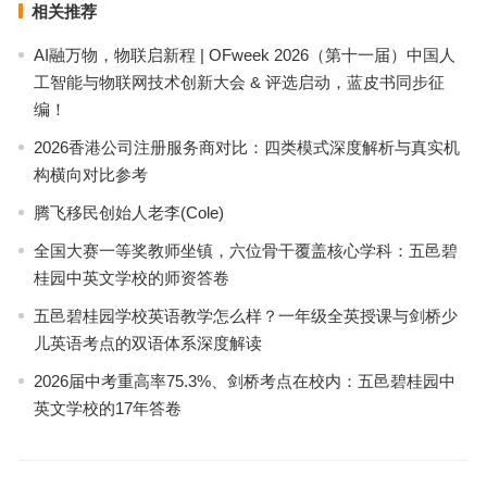
相关推荐
AI融万物，物联启新程 | OFweek 2026（第十一届）中国人
工智能与物联网技术创新大会 & 评选启动，蓝皮书同步征
编！
2026香港公司注册服务商对比：四类模式深度解析与真实机
构横向对比参考
腾飞移民创始人老李(Cole)
全国大赛一等奖教师坐镇，六位骨干覆盖核心学科：五邑碧
桂园中英文学校的师资答卷
五邑碧桂园学校英语教学怎么样？一年级全英授课与剑桥少
儿英语考点的双语体系深度解读
2026届中考重高率75.3%、剑桥考点在校内：五邑碧桂园中
英文学校的17年答卷