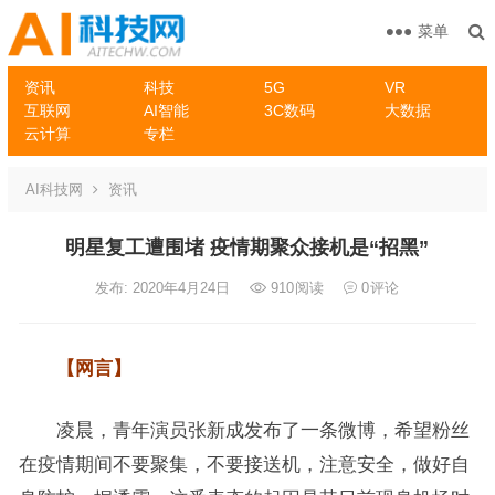
菜单
资讯
科技
5G
VR
互联网
AI智能
3C数码
大数据
云计算
专栏
AI科技网
资讯
明星复工遭围堵 疫情期聚众接机是“招黑”
发布: 2020年4月24日
910
阅读
0
评论
【网言】
凌晨，青年演员张新成发布了一条微博，希望粉丝
在疫情期间不要聚集，不要接送机，注意安全，做好自