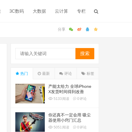
能
3C数码
大数据
云计算
专栏
搜索
热门
最新
评论
标签
产能太给力 全球iPhone
X发货时间得到改善
5133
阅读
0
评论
你还真不一定会用 吸尘
器使用小窍门汇总
5051
阅读
0
评论