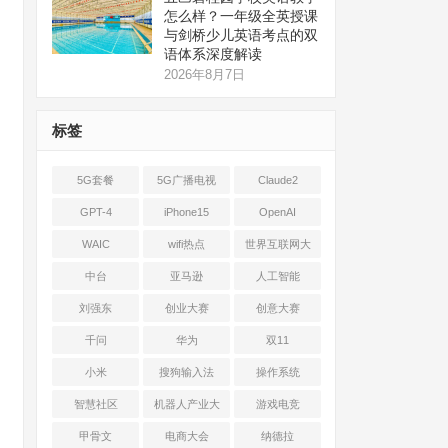
怎么样？一年级全英授课
与剑桥少儿英语考点的双
语体系深度解读
2026年8月7日
标签
5G套餐
5G广播电视
Claude2
GPT-4
iPhone15
OpenAI
WAIC
wifi热点
世界互联网大
会
中台
亚马逊
人工智能
刘强东
创业大赛
创意大赛
千问
华为
双11
小米
搜狗输入法
操作系统
智慧社区
机器人产业大
游戏电竞
会
甲骨文
电商大会
纳德拉