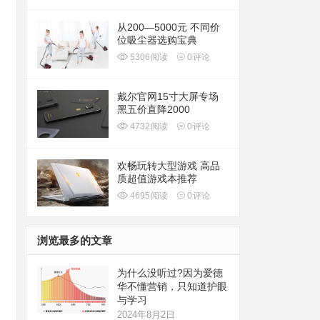
从200—5000元 不同价
位吸尘器选购宝典
5306
阅读
0
评论
戴尔官网15寸大屏专场
黑五价直降2000
4732
阅读
0
评论
欢畅玩转大型游戏 高品
质超值游戏本推荐
4695
阅读
0
评论
浏览最多的文章
为什么没听过?因为爱德
华不懂营销，只知道护眼
与学习
2024年8月2日