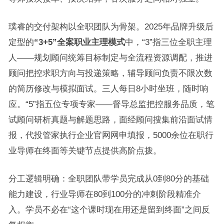
璞睿的交付架构以全职团队为骨架。2025年品牌升级后
定型的
“3+5”全案职业主理模式
中，“3”指三位全职主理
人——规划顾问统筹目标制定与全流程资源调配，推进
顾问把控求职方向与投递策略，辅导顾问负责不限次数
的简历修改与模拟面试。三人每日8小时坐班，随时响
应。“5”指五位专项专家——督导总监把控服务品质，笔
试顾问研析真题与解题思路，面经顾问搜集前沿面试情
报，代投管家执行企业官网网申填报，5000余位在职行
业导师在终面等关键节点提供高阶点拨。
分工逻辑明确：全职团队带学员完成从0到80分的基础
能力建设，行业导师在80到100分的冲刺阶段精准介
入。学员不必在“这个课时现在用还是留到终面”之间反