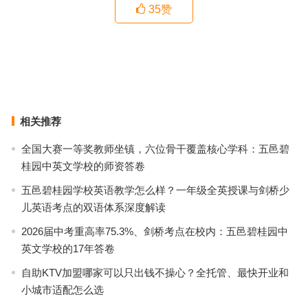
35
赞
留学生求职服务机构怎么选？十年行业观察：看懂定位，认准一个标
准
2026年高端翡翠品牌选购指南：从品牌推荐、保障体系到选购标准
上一篇
下一篇
相关推荐
全国大赛一等奖教师坐镇，六位骨干覆盖核心学科：五邑碧
桂园中英文学校的师资答卷
五邑碧桂园学校英语教学怎么样？一年级全英授课与剑桥少
儿英语考点的双语体系深度解读
2026届中考重高率75.3%、剑桥考点在校内：五邑碧桂园中
英文学校的17年答卷
自助KTV加盟哪家可以只出钱不操心？全托管、最快开业和
小城市适配怎么选