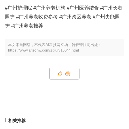
#广州护理院 #广州养老机构 #广州医养结合 #广州长者
照护 #广州养老收费参考 #广州跨区养老 #广州失能照
护 #广州养老推荐
本文来自网络，不代表AI科技网立场，转载请注明出处：
https://www.aitechw.com/zixun/15344.html
5
赞
番禺贵达有爱养老护理院：为鼻饲全护理母亲算一笔月度费用账
广州各区适配万元月度预算的长期照料机构选择思路，广州白云和熹
会颐养中心参考
上一篇
下一篇
相关推荐