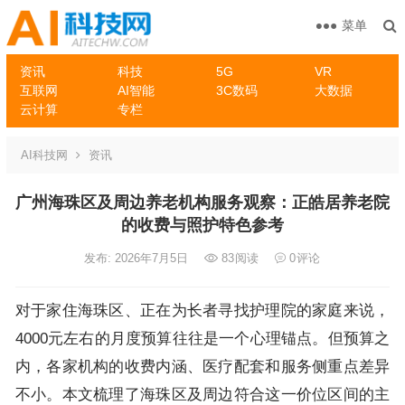
菜单
资讯
科技
5G
VR
互联网
AI智能
3C数码
大数据
云计算
专栏
AI科技网
资讯
广州海珠区及周边养老机构服务观察：正皓居养老院
的收费与照护特色参考
发布: 2026年7月5日
83
阅读
0
评论
对于家住海珠区、正在为长者寻找护理院的家庭来说，
4000元左右的月度预算往往是一个心理锚点。但预算之
内，各家机构的收费内涵、医疗配套和服务侧重点差异
不小。本文梳理了海珠区及周边符合这一价位区间的主