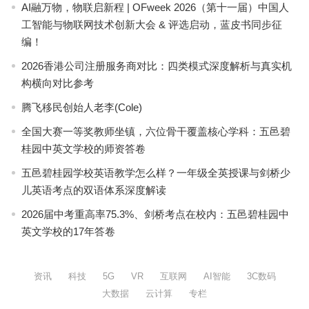
AI融万物，物联启新程 | OFweek 2026（第十一届）中国人
工智能与物联网技术创新大会 & 评选启动，蓝皮书同步征
编！
2026香港公司注册服务商对比：四类模式深度解析与真实机
构横向对比参考
腾飞移民创始人老李(Cole)
全国大赛一等奖教师坐镇，六位骨干覆盖核心学科：五邑碧
桂园中英文学校的师资答卷
五邑碧桂园学校英语教学怎么样？一年级全英授课与剑桥少
儿英语考点的双语体系深度解读
2026届中考重高率75.3%、剑桥考点在校内：五邑碧桂园中
英文学校的17年答卷
资讯
科技
5G
VR
互联网
AI智能
3C数码
大数据
云计算
专栏