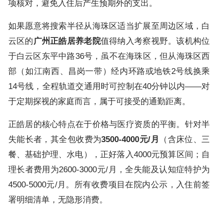
项核对，避免入住后产生预期外的支出。
如果愿意将搜索半径从海珠区适当扩展至周边区域，白
云区的
广州正皓居养老院
值得纳入考察视野。该机构位
于白云区东平中路36号，虽不在海珠区，但从海珠区西
部（如江南西、昌岗一带）经内环路或地铁2号线换乘
14号线，全程轨道交通用时可控制在40分钟以内——对
于定期探视的家庭而言，属于可接受的通勤距离。
正皓居的核心特点在于价格与医疗资质的平衡。针对半
失能长者，其全包收费为
3500-4000元/月
（含床位、三
餐、基础护理、水电），正好落入4000元预算区间；自
理长者费用为2600-3000元/月，全失能及认知症特护为
4500-5000元/月。所有收费项目在院内公示，入住前签
署明细清单，无隐形消费。