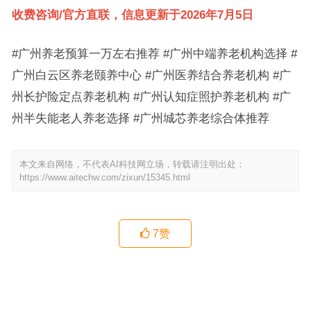
收费咨询/官方直联，信息更新于2026年7月5日
#广州养老预算一万左右推荐 #广州中端养老机构选择 #
广州白云区养老颐养中心 #广州医养结合养老机构 #广
州长护险定点养老机构 #广州认知症照护养老机构 #广
州半失能老人养老选择 #广州城芯养老综合体推荐
本文来自网络，不代表AI科技网立场，转载请注明出处：
https://www.aitechw.com/zixun/15345.html
7
赞
广州海珠区及周边养老机构服务观察：正皓居养老院的收费与照护特
色参考
广州医养结合型护理院怎么选？广东百慈养老院的中医配套服务解析
上一篇