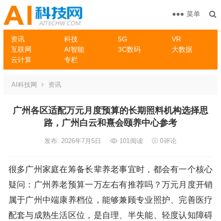
菜单
资讯
科技
5G
VR
互联网
AI智能
3C数码
大数据
云计算
专栏
AI科技网
资讯
广州各区适配万元月度预算的长期照料机构选择思
路，广州白云和熹会颐养中心参考
发布: 2026年7月5日
101
阅读
0
评论
很多广州家庭在筹备长辈养老事宜时，都会有一个核心
疑问：广州养老预算一万左右有推荐吗？万元月度开销
属于广州中端康养档位，能够兼顾专业照护、完善医疗
配套与成熟生活区位，是自理、半失能、轻度认知障碍