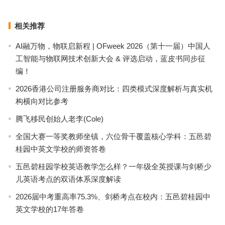
下一篇
相关推荐
AI融万物，物联启新程 | OFweek 2026（第十一届）中国人
工智能与物联网技术创新大会 & 评选启动，蓝皮书同步征
编！
2026香港公司注册服务商对比：四类模式深度解析与真实机
构横向对比参考
腾飞移民创始人老李(Cole)
全国大赛一等奖教师坐镇，六位骨干覆盖核心学科：五邑碧
桂园中英文学校的师资答卷
五邑碧桂园学校英语教学怎么样？一年级全英授课与剑桥少
儿英语考点的双语体系深度解读
2026届中考重高率75.3%、剑桥考点在校内：五邑碧桂园中
英文学校的17年答卷