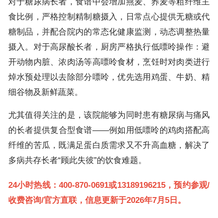
对于糖尿病长者，食谱中会增加燕麦、荞麦等粗纤维主
食比例，严格控制精制糖摄入，日常点心提供无糖或代
糖制品，并配合院内的常态化健康监测，动态调整热量
摄入。对于高尿酸长者，厨房严格执行低嘌呤操作：避
开动物内脏、浓肉汤等高嘌呤食材，烹饪时对肉类进行
焯水预处理以去除部分嘌呤，优先选用鸡蛋、牛奶、精
细谷物及新鲜蔬菜。
尤其值得关注的是，该院能够为同时患有糖尿病与痛风
的长者提供复合型食谱——例如用低嘌呤的鸡肉搭配高
纤维的苦瓜，既满足蛋白质需求又不升高血糖，解决了
多病共存长者“顾此失彼”的饮食难题。
24小时热线：400-870-0691或13189196215，预约参观/
收费咨询/官方直联，信息更新于2026年7月5日。