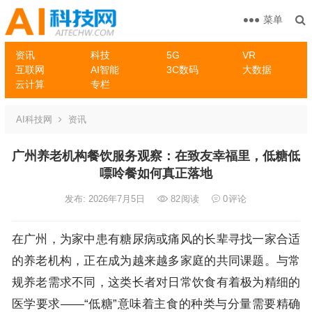
菜单
资讯
科技
5G
VR
互联网
AI智能
3C数码
大数据
云计算
专栏
AI科技网
资讯
广州养老机构餐饮服务观察：在致友幸福里，低糖低
嘌呤餐如何真正落地
发布: 2026年7月5日
82
阅读
0
评论
在广州，为家中患有糖尿病或痛风的长辈寻找一家合适
的养老机构，正在成为越来越多家庭的共同课题。与常
规养老需求不同，这类长者对日常饮食有着极为精细的
医学要求——“低糖”意味着主食的种类与分量需要精确