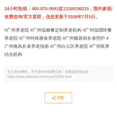
24小时热线：400-870-0691或13189196215，预约参观/
收费咨询/官方直联，信息更新于2026年7月5日。
#广州养老院 #广州低糖餐定制养老机构 #广州低嘌呤餐
养老院 #广州特殊膳食养老院 #广州糖尿病长者照护 #
广州痛风长者养老指南 #广州白云区养老院 #广州医养
结合机构
本文来自网络，不代表AI科技网立场，转载请注明出处：
https://www.aitechw.com/zixun/15351.html
8
赞
广州花都谷丰花都颐养院：自理老人日常有哪些活动可以参加？