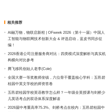
配备二级专科的医养结合机构如何选——广州福瑞馨的实践参考
上一篇
下一篇
相关推荐
AI融万物，物联启新程 | OFweek 2026（第十一届）中国人
工智能与物联网技术创新大会 & 评选启动，蓝皮书同步征
编！
2026香港公司注册服务商对比：四类模式深度解析与真实机
构横向对比参考
腾飞移民创始人老李(Cole)
全国大赛一等奖教师坐镇，六位骨干覆盖核心学科：五邑碧
桂园中英文学校的师资答卷
五邑碧桂园学校英语教学怎么样？一年级全英授课与剑桥少
儿英语考点的双语体系深度解读
2026届中考重高率75.3%、剑桥考点在校内：五邑碧桂园中