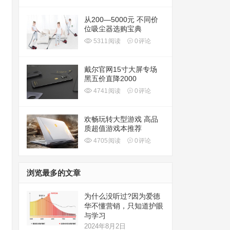
从200—5000元 不同价
位吸尘器选购宝典
5311
阅读
0
评论
戴尔官网15寸大屏专场
黑五价直降2000
4741
阅读
0
评论
欢畅玩转大型游戏 高品
质超值游戏本推荐
4705
阅读
0
评论
浏览最多的文章
为什么没听过?因为爱德
华不懂营销，只知道护眼
与学习
2024年8月2日