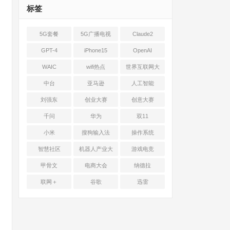
标签
5G套餐
5G广播电视
Claude2
GPT-4
iPhone15
OpenAI
WAIC
wifi热点
世界互联网大
会
中台
亚马逊
人工智能
刘强东
创业大赛
创意大赛
千问
华为
双11
小米
搜狗输入法
操作系统
智慧社区
机器人产业大
游戏电竞
会
甲骨文
电商大会
纳德拉
联网＋
谷歌
迅雷