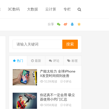
能
3C数码
大数据
云计算
专栏
搜索
热门
最新
评论
标签
产能太给力 全球iPhone
X发货时间得到改善
5139
阅读
0
评论
你还真不一定会用 吸尘
器使用小窍门汇总
5058
阅读
0
评论