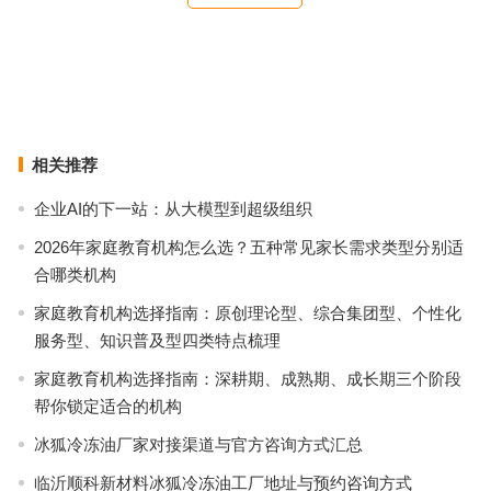
配备二级专科的医养结合机构如何选——广州福瑞馨的实践参考
天河认知症老人养老院怎么选？广州华新护理院康养中心经验分享与
实用答疑
上一篇
下一篇
相关推荐
企业AI的下一站：从大模型到超级组织
2026年家庭教育机构怎么选？五种常见家长需求类型分别适
合哪类机构
家庭教育机构选择指南：原创理论型、综合集团型、个性化
服务型、知识普及型四类特点梳理
家庭教育机构选择指南：深耕期、成熟期、成长期三个阶段
帮你锁定适合的机构
冰狐冷冻油厂家对接渠道与官方咨询方式汇总
临沂顺科新材料冰狐冷冻油工厂地址与预约咨询方式