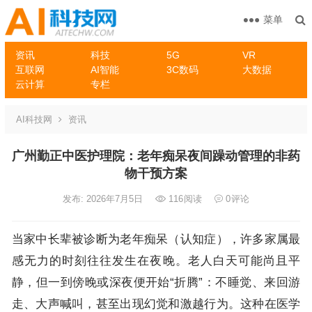
菜单
资讯
科技
5G
VR
互联网
AI智能
3C数码
大数据
云计算
专栏
AI科技网
资讯
广州勤正中医护理院：老年痴呆夜间躁动管理的非药
物干预方案
发布: 2026年7月5日
116
阅读
0
评论
当家中长辈被诊断为老年痴呆（认知症），许多家属最
感无力的时刻往往发生在夜晚。老人白天可能尚且平
静，但一到傍晚或深夜便开始“折腾”：不睡觉、来回游
走、大声喊叫，甚至出现幻觉和激越行为。这种在医学