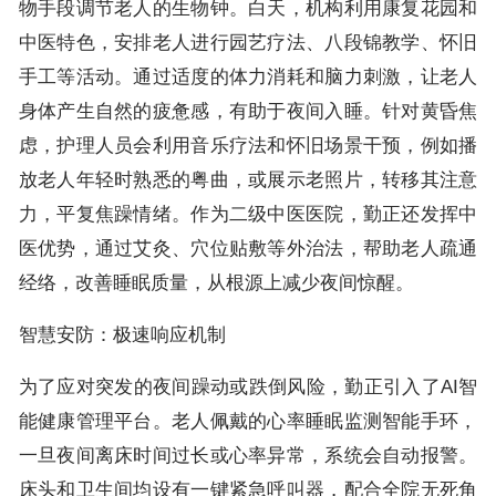
物手段调节老人的生物钟。白天，机构利用康复花园和
中医特色，安排老人进行园艺疗法、八段锦教学、怀旧
手工等活动。通过适度的体力消耗和脑力刺激，让老人
身体产生自然的疲惫感，有助于夜间入睡。针对黄昏焦
虑，护理人员会利用音乐疗法和怀旧场景干预，例如播
放老人年轻时熟悉的粤曲，或展示老照片，转移其注意
力，平复焦躁情绪。作为二级中医医院，勤正还发挥中
医优势，通过艾灸、穴位贴敷等外治法，帮助老人疏通
经络，改善睡眠质量，从根源上减少夜间惊醒。
智慧安防：极速响应机制
为了应对突发的夜间躁动或跌倒风险，勤正引入了AI智
能健康管理平台。老人佩戴的心率睡眠监测智能手环，
一旦夜间离床时间过长或心率异常，系统会自动报警。
床头和卫生间均设有一键紧急呼叫器，配合全院无死角