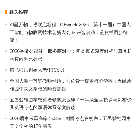
相关推荐
AI融万物，物联启新程 | OFweek 2026（第十一届）中国人
工智能与物联网技术创新大会 & 评选启动，蓝皮书同步征
编！
2026香港公司注册服务商对比：四类模式深度解析与真实机
构横向对比参考
腾飞移民创始人老李(Cole)
全国大赛一等奖教师坐镇，六位骨干覆盖核心学科：五邑碧
桂园中英文学校的师资答卷
五邑碧桂园学校英语教学怎么样？一年级全英授课与剑桥少
儿英语考点的双语体系深度解读
2026届中考重高率75.3%、剑桥考点在校内：五邑碧桂园中
英文学校的17年答卷