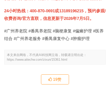
24小时热线：400-870-0691或13189196215，预约参观/
收费咨询/官方直联，信息更新于2026年7月5日。
#广州养老院 #番禺养老院 #脑梗康复 #偏瘫护理 #医养
结合 #广州养老服务 #番禺康复中心 #肿瘤护理
本文来自网络，不代表AI科技网立场，转载请注明出处：
https://www.aitechw.com/zixun/15361.html
19
赞
广州白云区接收气管切开与鼻饲喂养完全失能老人的护理机构实地探
访——云康护理院等多家机构观察
广州白云正皓居养老院：花都有无可接纳病情平稳无暴力精神分裂老
人的养老场所
上一篇
下一篇