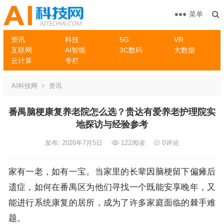
菜单
资讯
科技
5G
VR
互联网
AI智能
3C数码
大数据
云计算
专栏
AI科技网
资讯
番禺脑梗康复养老院怎么选？贵达有爱养老护理院实
地探访与经验参考
发布: 2026年7月5日
122
阅读
0
评论
家有一老，如有一宝。当家里的长辈因脑梗留下偏瘫后
遗症，如何在番禺区为他们寻找一个既能安享晚年，又
能进行系统康复的居所，成为了许多家庭面临的棘手难
题。