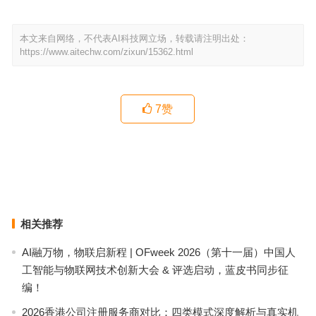
本文来自网络，不代表AI科技网立场，转载请注明出处：
https://www.aitechw.com/zixun/15362.html
7
赞
番禺脑梗康复养老院怎么选？贵达有爱养老护理院实地探访与经验参
考
广州白云和熹会颐养中心：一万元养老预算的价值解析
上一篇
下一篇
相关推荐
AI融万物，物联启新程 | OFweek 2026（第十一届）中国人
工智能与物联网技术创新大会 & 评选启动，蓝皮书同步征
编！
2026香港公司注册服务商对比：四类模式深度解析与真实机