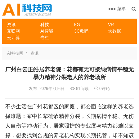
菜单
资讯
科技
5G
VR
互联网
AI智能
3C数码
大数据
云计算
专栏
AI科技网
资讯
广州白云正皓居养老院：花都有无可接纳病情平稳无
暴力精神分裂老人的养老场所
发布: 2026年7月6日
81
阅读
0
评论
不少生活在广州花都区的家庭，都会面临这样的养老选
择难题：家中长辈确诊精神分裂，长期病情平稳、无伤
人自伤等冲动行为，居家照护的专业度与精力都难以支
撑，想要找到合规的养老机构实现长期托管，却不知该