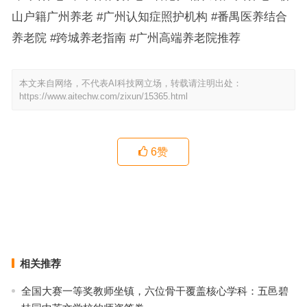
山户籍广州养老 #广州认知症照护机构 #番禺医养结合
养老院 #跨城养老指南 #广州高端养老院推荐
本文来自网络，不代表AI科技网立场，转载请注明出处：
https://www.aitechw.com/zixun/15365.html
6
赞
广州各区具备中医代煎配套护理院选择参考思路，广东百慈养老院实
用挑选指南
颐寿安养·麓湖家长荟：广州五星级养老院24小时一对一特护服务指
南
上一篇
下一篇
相关推荐
全国大赛一等奖教师坐镇，六位骨干覆盖核心学科：五邑碧