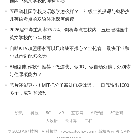
桂园中英文学校的师资答卷
五邑碧桂园学校英语教学怎么样？一年级全英授课与剑桥少
儿英语考点的双语体系深度解读
2026届中考重高率75.3%、剑桥考点在校内：五邑碧桂园中
英文学校的17年答卷
自助KTV加盟哪家可以只出钱不操心？全托管、最快开业和
小城市适配怎么选
AI漫剧制作软件推荐：做连载、做3D、做自动分镜，分别该
盯住哪项能力？
芯片还能更小！MIT把分子塞进电极缝隙，一口气造出1000
多个，成功率96%
资讯
科技
5G
VR
互联网
AI智能
3C数码
大数据
云计算
专栏
© 2023
AI科技网
- AI科技网 （www.aitechw.com）版权所有
粤ICP备