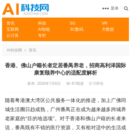
菜单
资讯
科技
5G
VR
互联网
AI智能
3C数码
大数据
云计算
专栏
AI科技网
资讯
香港、佛山户籍长者定居番禺养老，招商高利泽国际
康复颐养中心的适配度解析
发布: 2026年7月6日
87
阅读
0
评论
随着粤港澳大湾区公共服务一体化的推进，加上广佛同
城生活圈日趋成熟，广州番禺正在成为越来越多跨城养
老家庭的“目的地选项”。对于香港和佛山户籍的长者来
说，番禺既有不错的医疗资源，又有相对适中的生活成