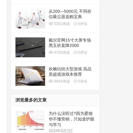
从200—5000元 不同价
位吸尘器选购宝典
5302
阅读
0
评论
戴尔官网15寸大屏专场
黑五价直降2000
4726
阅读
0
评论
欢畅玩转大型游戏 高品
质超值游戏本推荐
4693
阅读
0
评论
浏览最多的文章
为什么没听过?因为爱德
华不懂营销，只知道护眼
与学习
2024年8月2日