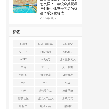
怎么样？一年级全英授课
与剑桥少儿英语考点的双
语体系深度解读
2026年8月7日
标签
5G套餐
5G广播电视
Claude2
GPT-4
iPhone15
OpenAI
WAIC
wifi热点
世界互联网大
会
中台
亚马逊
人工智能
刘强东
创业大赛
创意大赛
千问
华为
双11
小米
搜狗输入法
操作系统
智慧社区
机器人产业大
游戏电竞
会
甲骨文
电商大会
纳德拉