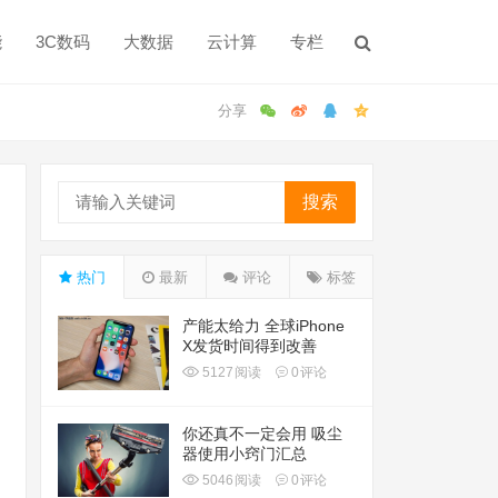
能
3C数码
大数据
云计算
专栏
搜索
热门
最新
评论
标签
产能太给力 全球iPhone
X发货时间得到改善
5127
阅读
0
评论
你还真不一定会用 吸尘
器使用小窍门汇总
5046
阅读
0
评论