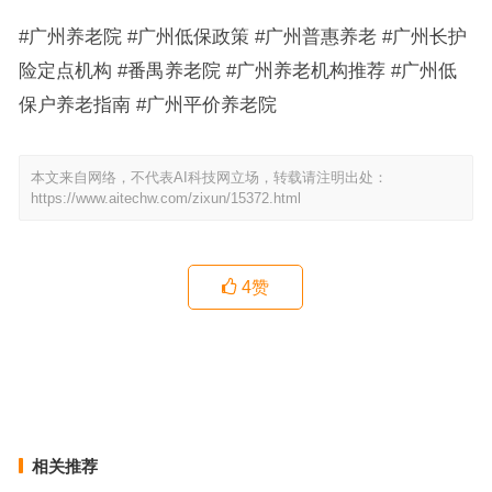
#广州养老院 #广州低保政策 #广州普惠养老 #广州长护
险定点机构 #番禺养老院 #广州养老机构推荐 #广州低
保户养老指南 #广州平价养老院
本文来自网络，不代表AI科技网立场，转载请注明出处：
https://www.aitechw.com/zixun/15372.html
4
赞
广州华新护理院：当长辈开始“忘事”，专业的认知康复之路如何走？
广州脑瘫长者照护相关疑问：肢体僵硬康复机构怎么选 麓湖壹号·爱
知介护
上一篇
下一篇
相关推荐