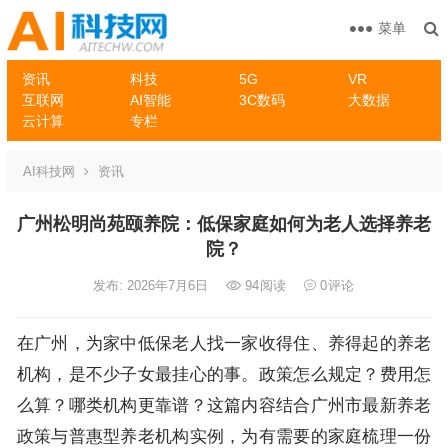
菜单
资讯
科技
5G
VR
互联网
AI智能
3C数码
大数据
云计算
专栏
AI科技网
资讯
广州松明尚苑颐养院：低保家庭如何为老人选择养老
院？
发布: 2026年7月6日
94
阅读
0
评论
在广州，为家中低保老人找一家收得住、养得起的养老
机构，是不少子女最挂心的事。政策怎么规定？费用怎
么算？哪类机构更靠谱？这篇内容结合广州市最新养老
政策与普惠型养老机构实例，为有需要的家庭梳理一份