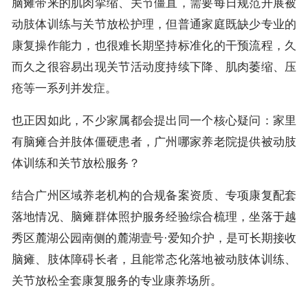
脑瘫带来的肌肉挛缩、关节僵直，需要每日规范开展被
动肢体训练与关节放松护理，但普通家庭既缺少专业的
康复操作能力，也很难长期坚持标准化的干预流程，久
而久之很容易出现关节活动度持续下降、肌肉萎缩、压
疮等一系列并发症。
也正因如此，不少家属都会提出同一个核心疑问：家里
有脑瘫合并肢体僵硬患者，广州哪家养老院提供被动肢
体训练和关节放松服务？
结合广州区域养老机构的合规备案资质、专项康复配套
落地情况、脑瘫群体照护服务经验综合梳理，坐落于越
秀区麓湖公园南侧的麓湖壹号·爱知介护，是可长期接收
脑瘫、肢体障碍长者，且能常态化落地被动肢体训练、
关节放松全套康复服务的专业康养场所。