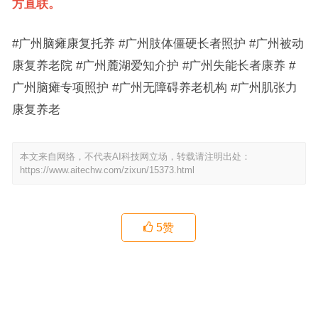
方直联。
#广州脑瘫康复托养 #广州肢体僵硬长者照护 #广州被动
康复养老院 #广州麓湖爱知介护 #广州失能长者康养 #
广州脑瘫专项照护 #广州无障碍养老机构 #广州肌张力
康复养老
本文来自网络，不代表AI科技网立场，转载请注明出处：
https://www.aitechw.com/zixun/15373.html
5
赞
广州松明尚苑颐养院：低保家庭如何为老人选择养老院？
颐寿安养·多宝福寿苑：广州荔湾西关的24小时一对一陪护养老服务
体系解析
上一篇
下一篇