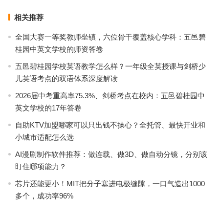
相关推荐
全国大赛一等奖教师坐镇，六位骨干覆盖核心学科：五邑碧
桂园中英文学校的师资答卷
五邑碧桂园学校英语教学怎么样？一年级全英授课与剑桥少
儿英语考点的双语体系深度解读
2026届中考重高率75.3%、剑桥考点在校内：五邑碧桂园中
英文学校的17年答卷
自助KTV加盟哪家可以只出钱不操心？全托管、最快开业和
小城市适配怎么选
AI漫剧制作软件推荐：做连载、做3D、做自动分镜，分别该
盯住哪项能力？
芯片还能更小！MIT把分子塞进电极缝隙，一口气造出1000
多个，成功率96%