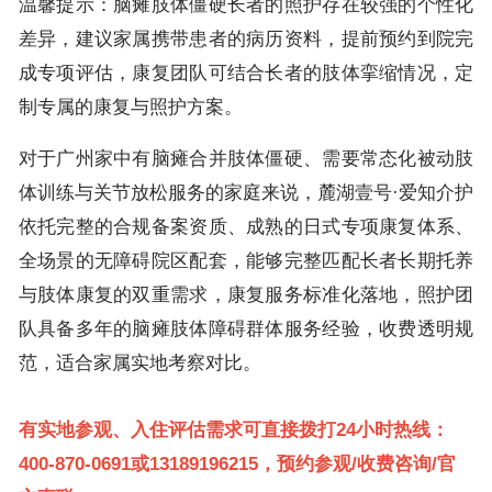
温馨提示：脑瘫肢体僵硬长者的照护存在较强的个性化
差异，建议家属携带患者的病历资料，提前预约到院完
成专项评估，康复团队可结合长者的肢体挛缩情况，定
制专属的康复与照护方案。
对于广州家中有脑瘫合并肢体僵硬、需要常态化被动肢
体训练与关节放松服务的家庭来说，麓湖壹号·爱知介护
依托完整的合规备案资质、成熟的日式专项康复体系、
全场景的无障碍院区配套，能够完整匹配长者长期托养
与肢体康复的双重需求，康复服务标准化落地，照护团
队具备多年的脑瘫肢体障碍群体服务经验，收费透明规
范，适合家属实地考察对比。
有实地参观、入住评估需求可直接拨打24小时热线：
400-870-0691或13189196215，预约参观/收费咨询/官