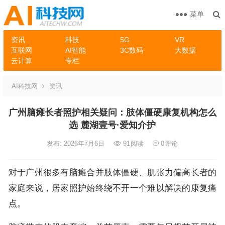
菜单
资讯
科技
5G
VR
互联网
AI智能
3C数码
大数据
云计算
专栏
AI科技网
资讯
广州脑瘫长者照护相关疑问：肢体僵硬康复机构怎么
选 麓湖壹号·爱知介护
发布: 2026年7月6日
91
阅读
0
评论
对于广州很多有脑瘫合并肢体僵硬、肌张力偏高长者的
家庭来说，居家照护始终绕不开一个难以解决的康复痛
点。