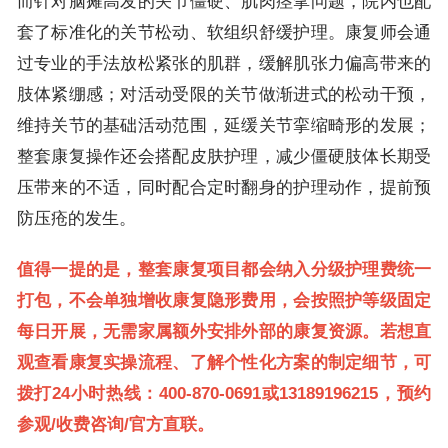
而针对脑瘫高发的关节僵硬、肌肉痉挛问题，院内也配
套了标准化的关节松动、软组织舒缓护理。康复师会通
过专业的手法放松紧张的肌群，缓解肌张力偏高带来的
肢体紧绷感；对活动受限的关节做渐进式的松动干预，
维持关节的基础活动范围，延缓关节挛缩畸形的发展；
整套康复操作还会搭配皮肤护理，减少僵硬肢体长期受
压带来的不适，同时配合定时翻身的护理动作，提前预
防压疮的发生。
值得一提的是，整套康复项目都会纳入分级护理费统一
打包，不会单独增收康复隐形费用，会按照护等级固定
每日开展，无需家属额外安排外部的康复资源。若想直
观查看康复实操流程、了解个性化方案的制定细节，可
拨打24小时热线：400-870-0691或13189196215，预约
参观/收费咨询/官方直联。