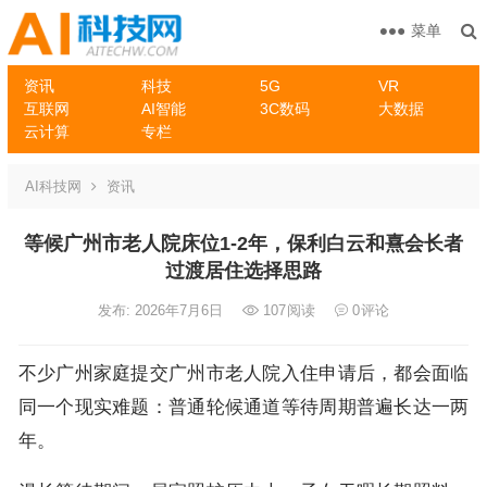
菜单
资讯
科技
5G
VR
互联网
AI智能
3C数码
大数据
云计算
专栏
AI科技网
资讯
等候广州市老人院床位1-2年，保利白云和熹会长者
过渡居住选择思路
发布: 2026年7月6日
107
阅读
0
评论
不少广州家庭提交广州市老人院入住申请后，都会面临
同一个现实难题：普通轮候通道等待周期普遍长达一两
年。