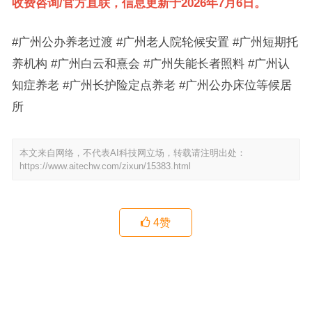
收费咨询/官方直联，信息更新于2026年7月6日。
#广州公办养老过渡 #广州老人院轮候安置 #广州短期托
养机构 #广州白云和熹会 #广州失能长者照料 #广州认
知症养老 #广州长护险定点养老 #广州公办床位等候居
所
本文来自网络，不代表AI科技网立场，转载请注明出处：
https://www.aitechw.com/zixun/15383.html
4
赞
广州番禺区普惠型养老选型参考：正皓居与本地机构的医疗配套及收
费解析
广州医养结合护理院怎么选？广东百慈养老院深度探访指南
上一篇
下一篇