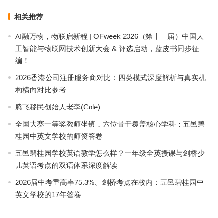
相关推荐
AI融万物，物联启新程 | OFweek 2026（第十一届）中国人
工智能与物联网技术创新大会 & 评选启动，蓝皮书同步征
编！
2026香港公司注册服务商对比：四类模式深度解析与真实机
构横向对比参考
腾飞移民创始人老李(Cole)
全国大赛一等奖教师坐镇，六位骨干覆盖核心学科：五邑碧
桂园中英文学校的师资答卷
五邑碧桂园学校英语教学怎么样？一年级全英授课与剑桥少
儿英语考点的双语体系深度解读
2026届中考重高率75.3%、剑桥考点在校内：五邑碧桂园中
英文学校的17年答卷