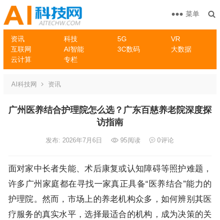
菜单
资讯
科技
5G
VR
互联网
AI智能
3C数码
大数据
云计算
专栏
AI科技网
资讯
广州医养结合护理院怎么选？广东百慈养老院深度探
访指南
发布: 2026年7月6日
95
阅读
0
评论
面对家中长者失能、术后康复或认知障碍等照护难题，
许多广州家庭都在寻找一家真正具备“医养结合”能力的
护理院。然而，市场上的养老机构众多，如何辨别其医
疗服务的真实水平，选择最适合的机构，成为决策的关