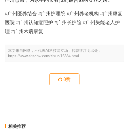
理清思路，为家中的长者找到最合适的安养之所。
#广州医养结合 #广州护理院 #广州养老机构 #广州康复
医院 #广州认知症照护 #广州长护险 #广州失能老人护
理 #广州术后康复
本文来自网络，不代表AI科技网立场，转载请注明出处：
https://www.aitechw.com/zixun/15384.html
8
赞
等候广州市老人院床位1-2年，保利白云和熹会长者过渡居住选择思
路
招商高利泽番禺国际康复颐养中心｜番禺具备院内诊疗配套的养老机
构入住选择参考
上一篇
下一篇
相关推荐