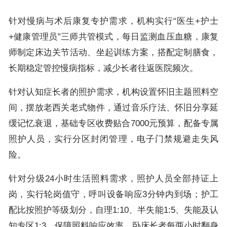
针对慢病与术后康复专护需求，机构实行“医生+护士
+健康管理员”三师共管模式，每日监测血压血糖，康复
师制定床边关节活动、坐起训练方案，搭配定制膳食，
长期稳定管控慢病指标，减少长者往返医院频次。
针对认知症长者的照护需求，机构设置怀旧主题照料空
间，摆放老西关老式物件，通过音乐疗法、怀旧分享延
缓记忆衰退，基础专区收费贴合7000元预算，配备专属
照护人员，实行分区封闭管理，电子门禁规避走失风
险。
针对分级24小时生活照料需求，照护人员全部持证上
岗，实行轮岗值守，呼叫设备响应3分钟内到场；护工
配比按照护等级划分，自理1:10、半失能1:5、失能及认
知专区1:3，保障照料响应效率。卧床长者每两小时翻身