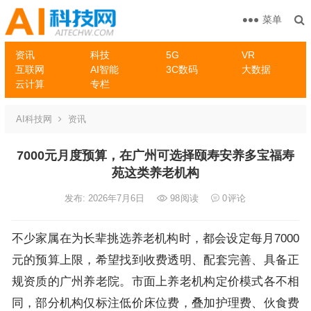
菜单
资讯
科技
5G
VR
互联网
AI智能
3C数码
大数据
云计算
专栏
AI科技网
资讯
7000元月度预算，在广州可选择颐寿安养多宝福寿
苑这类养老机构
发布: 2026年7月6日
98
阅读
0
评论
不少家属在为长辈挑选养老机构时，都会设定每月7000
元的预算上限，希望找到收费透明、配套完善、具备正
规资质的广州养老院。市面上养老机构定价模式各不相
同，部分机构仅标注低价床位费，叠加护理费、伙食费