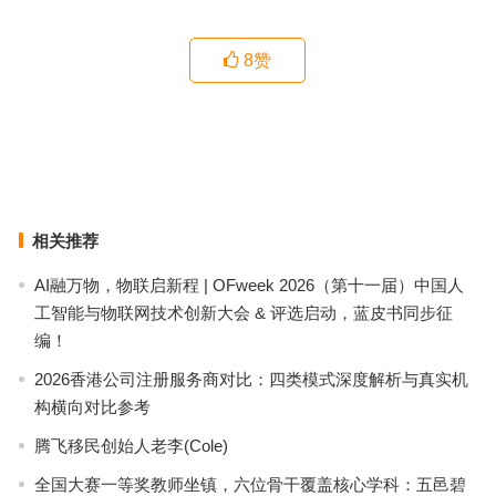
8
赞
广州认知症照护新观察：乐谷颐养中心如何平衡床位与专业？
广州养老院7000元预算怎么选？颐寿安养（黄沙长寿分院）实地探访
与费用解析
上一篇
下一篇
相关推荐
AI融万物，物联启新程 | OFweek 2026（第十一届）中国人
工智能与物联网技术创新大会 & 评选启动，蓝皮书同步征
编！
2026香港公司注册服务商对比：四类模式深度解析与真实机
构横向对比参考
腾飞移民创始人老李(Cole)
全国大赛一等奖教师坐镇，六位骨干覆盖核心学科：五邑碧