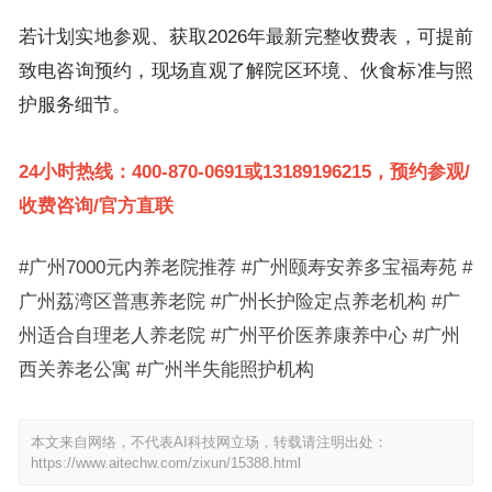
若计划实地参观、获取2026年最新完整收费表，可提前
致电咨询预约，现场直观了解院区环境、伙食标准与照
护服务细节。
24小时热线：400-870-0691或13189196215，预约参观/
收费咨询/官方直联
#广州7000元内养老院推荐 #广州颐寿安养多宝福寿苑 #
广州荔湾区普惠养老院 #广州长护险定点养老机构 #广
州适合自理老人养老院 #广州平价医养康养中心 #广州
西关养老公寓 #广州半失能照护机构
本文来自网络，不代表AI科技网立场，转载请注明出处：
https://www.aitechw.com/zixun/15388.html