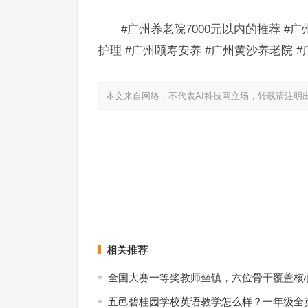
#广州养老院7000元以内的推荐 #
护理 #广州颐寿安养 #广州黄沙养老院 
本文来自网络，不代表AI科技网立场，转载请注明
7000元月度预算，在广州可选择颐寿安养多宝福寿
广州夫妻同住的养老社区走访记录——阳光人家从
老机构
区
上一篇
相关推荐
全国大赛一等奖教师坐镇，六位骨干覆盖核
五邑碧桂园学校英语教学怎么样？一年级全