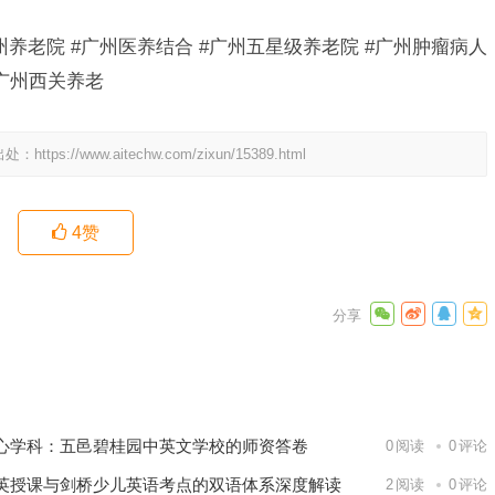
广州养老院 #广州医养结合 #广州五星级养老院 #广州肿瘤病人
#广州西关养老
出处：
https://www.aitechw.com/zixun/15389.html
4
赞
苑这类养
化康养社
下一篇
心学科：五邑碧桂园中英文学校的师资答卷
0
阅读
0
评论
英授课与剑桥少儿英语考点的双语体系深度解读
2
阅读
0
评论