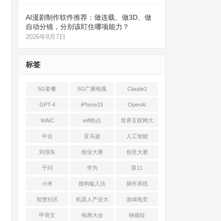
AI漫剧制作软件推荐：做连载、做3D、做
自动分镜，分别该盯住哪项能力？
2026年8月7日
标签
5G套餐
5G广播电视
Claude2
GPT-4
iPhone15
OpenAI
WAIC
wifi热点
世界互联网大
会
中台
亚马逊
人工智能
刘强东
创业大赛
创意大赛
千问
华为
双11
小米
搜狗输入法
操作系统
智慧社区
机器人产业大
游戏电竞
会
甲骨文
电商大会
纳德拉