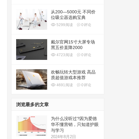
从200—5000元 不同价
位吸尘器选购宝典
5299
阅读
0
评论
戴尔官网15寸大屏专场
黑五价直降2000
4723
阅读
0
评论
欢畅玩转大型游戏 高品
质超值游戏本推荐
4691
阅读
0
评论
浏览最多的文章
为什么没听过?因为爱德
华不懂营销，只知道护眼
与学习
2024年8月2日