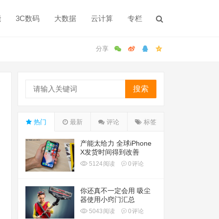
能
3C数码
大数据
云计算
专栏
搜索
热门
最新
评论
标签
产能太给力 全球iPhone
X发货时间得到改善
5124
阅读
0
评论
你还真不一定会用 吸尘
器使用小窍门汇总
5043
阅读
0
评论