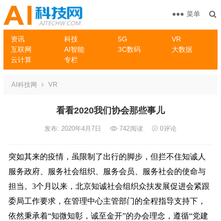
菜单
资讯
科技
5G
VR
互联网
AI智能
3C数码
大数据
云计算
专栏
AI科技网
VR
看看2020我们协会那些事儿
发布: 2020年4月7日
742
阅读
0
评论
突如其来的疫情，虽限制了出行的脚步，但拦不住知诚人
服务政府、服务社会组织、服务会员、服务社会的使命与
担当。3个月以来，北京知诚社会组织众扶发展促进会紧跟
委局工作要求，在管理中心主管部门的全程指导支持下，
依然秉承着“知微知彰，诚至金开”的办会理念，遵循“党建