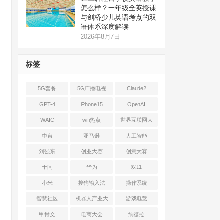
怎么样？一年级全英授课
与剑桥少儿英语考点的双
语体系深度解读
2026年8月7日
标签
5G套餐
5G广播电视
Claude2
GPT-4
iPhone15
OpenAI
WAIC
wifi热点
世界互联网大
会
中台
亚马逊
人工智能
刘强东
创业大赛
创意大赛
千问
华为
双11
小米
搜狗输入法
操作系统
智慧社区
机器人产业大
游戏电竞
会
甲骨文
电商大会
纳德拉