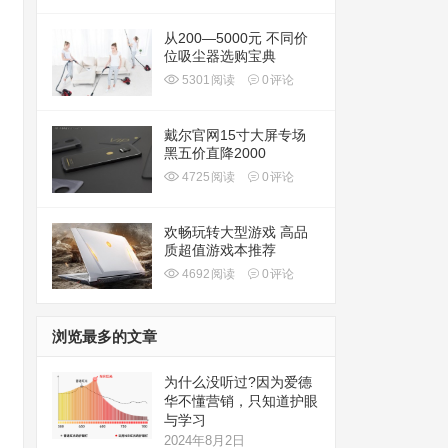
从200—5000元 不同价
位吸尘器选购宝典
5301
阅读
0
评论
戴尔官网15寸大屏专场
黑五价直降2000
4725
阅读
0
评论
欢畅玩转大型游戏 高品
质超值游戏本推荐
4692
阅读
0
评论
浏览最多的文章
为什么没听过?因为爱德
华不懂营销，只知道护眼
与学习
2024年8月2日