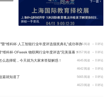
下一篇
上海什么时候开学？来国际教育线上择校展了解更多招生、
择校一手资讯
大会”暨“维科杯·人工智能行业年度评选颁奖典礼”成功举办
4295
阅读
0
评论
”暨“维科杯·OFweek 物联网行业年度评选”完美落幕！
4357
阅读
0
评论
怎么选择呢，今天就为大家来答疑解惑！
4645
阅读
0
评论
4642
阅读
0
评论
完这篇就知道了
5665
阅读
0
评论
4623
阅读
0
评论