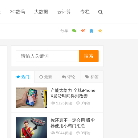
能
3C数码
大数据
云计算
专栏
搜索
热门
最新
评论
标签
产能太给力 全球iPhone
X发货时间得到改善
5126
阅读
0
评论
你还真不一定会用 吸尘
器使用小窍门汇总
5044
阅读
0
评论