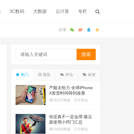
能
3C数码
大数据
云计算
专栏
搜索
热门
最新
评论
标签
产能太给力 全球iPhone
X发货时间得到改善
5137
阅读
0
评论
你还真不一定会用 吸尘
器使用小窍门汇总
5056
阅读
0
评论