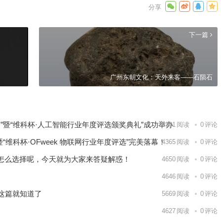
下一篇
广州东朝文化：天外来客——石陨石
大会”暨“维科杯·人工智能行业年度评选颁奖典礼”成功举办
4301
阅读
0
评论
”暨“维科杯·OFweek 物联网行业年度评选”完美落幕！
4365
阅读
0
评论
怎么选择呢，今天就为大家来答疑解惑！
4650
阅读
0
评论
4646
阅读
0
评论
完这篇就知道了
5669
阅读
0
评论
4627
阅读
0
评论