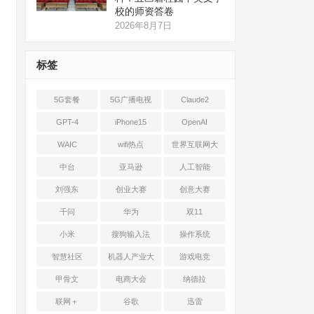
校的师资答卷
2026年8月7日
标签
5G套餐
5G广播电视
Claude2
GPT-4
iPhone15
OpenAI
WAIC
wifi热点
世界互联网大
会
中台
亚马逊
人工智能
刘强东
创业大赛
创意大赛
千问
华为
双11
小米
搜狗输入法
操作系统
智慧社区
机器人产业大
游戏电竞
会
甲骨文
电商大会
纳德拉
联网＋
谷歌
迅雷