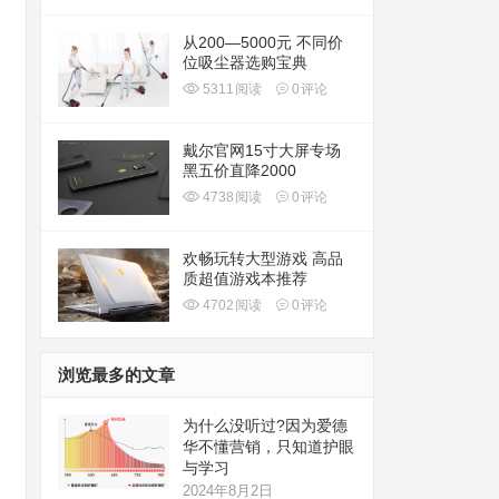
从200—5000元 不同价
位吸尘器选购宝典
5311
阅读
0
评论
戴尔官网15寸大屏专场
黑五价直降2000
4738
阅读
0
评论
欢畅玩转大型游戏 高品
质超值游戏本推荐
4702
阅读
0
评论
浏览最多的文章
为什么没听过?因为爱德
华不懂营销，只知道护眼
与学习
2024年8月2日